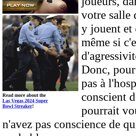
joueurs, da
votre salle
y jouent et
même si c'e
d'agressivit
Donc, pour 
pas à l'hosp
conscient d
Read more about the
Las Vegas 2024 Super
Bowl Streaker
!
pourrait vo
n'avez pas conscience de qui 