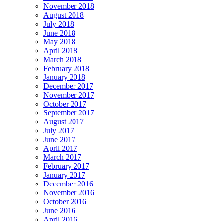
November 2018
August 2018
July 2018
June 2018
May 2018
April 2018
March 2018
February 2018
January 2018
December 2017
November 2017
October 2017
September 2017
August 2017
July 2017
June 2017
April 2017
March 2017
February 2017
January 2017
December 2016
November 2016
October 2016
June 2016
April 2016