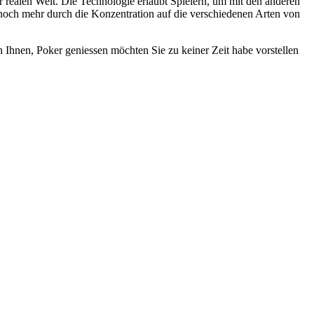
r realen Welt. Die Technologie erlaubt Spielern, um mit den anderen
 noch mehr durch die Konzentration auf die verschiedenen Arten von
 Ihnen, Poker geniessen möchten Sie zu keiner Zeit habe vorstellen