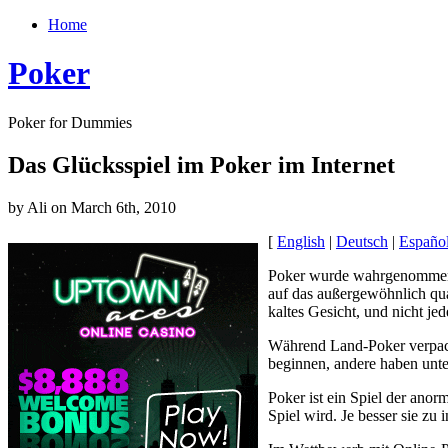
Home
Poker
Poker for Dummies
Das Glücksspiel im Poker im Internet
by Ali on March 6th, 2010
[
English
|
Deutsch
|
Españo
Poker wurde wahrgenommen w
auf das außergewöhnlich qual
kaltes Gesicht, und nicht jed
Während Land-Poker verpack
beginnen, andere haben unte
Poker ist ein Spiel der anor
Spiel wird. Je besser sie zu i