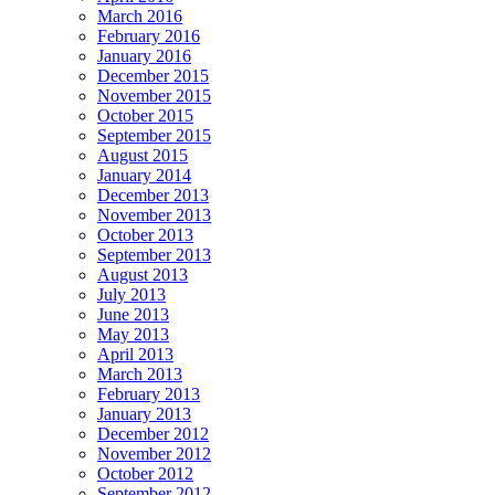
March 2016
February 2016
January 2016
December 2015
November 2015
October 2015
September 2015
August 2015
January 2014
December 2013
November 2013
October 2013
September 2013
August 2013
July 2013
June 2013
May 2013
April 2013
March 2013
February 2013
January 2013
December 2012
November 2012
October 2012
September 2012